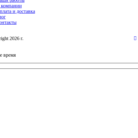
аши работы
 компании
плата и доставка
лог
онтакты
ight 2026 г.
е время